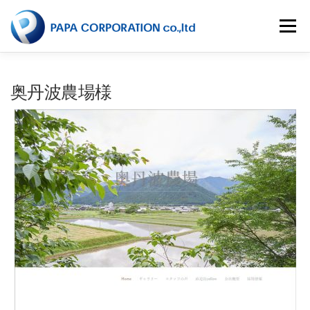
コ
ン
メニュー
テ
ン
ツ
へ
HOME
会社概要
事業内容
事業実績
奥丹波農場様
ス
キ
ッ
プ
RECRUIT
CONTACT