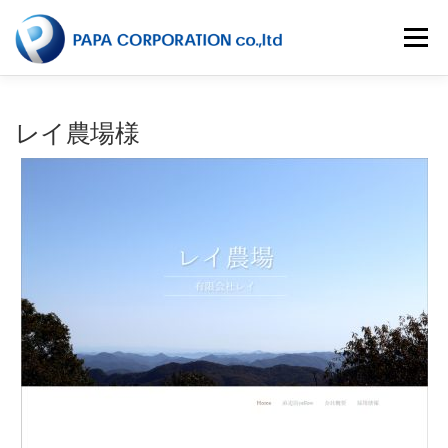
コ
ン
メニュー
テ
ン
ツ
へ
HOME
会社概要
事業内容
事業実績
レイ農場様
ス
キ
ッ
プ
RECRUIT
CONTACT