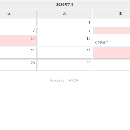
2026年7月
火
水
木
1
7
8
14
15
❌予約終了
21
22
28
29
Powerd by -
PHP工房
-